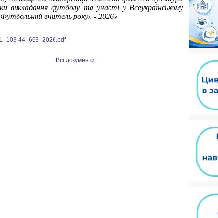
ки викладання футболу та участі у Всеукраїнському
«Футбольний вчитель року» - 2026»
L_103-44_663_2026.pdf
Всі документи