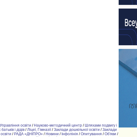
Управління освіти
/
Науково-методичний центр
/
Шляхами подвигу і
батьків і дідів
/
Ліцеї, Гімназії
/
Заклади дошкільної освіти
/
Заклади
 освіти
/
РАДА «ДНІПРО»
/
Новини
/
Інфолінія
/
Опитування
/
Об'яви
/