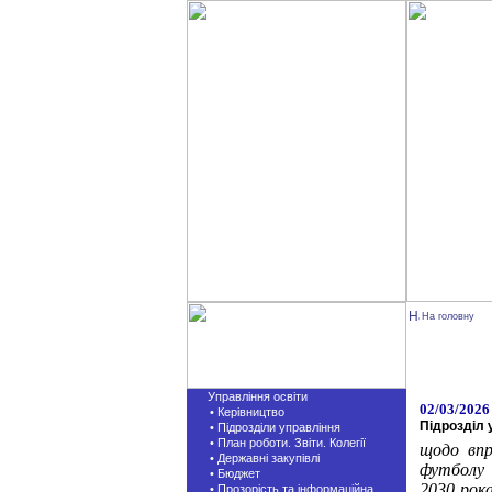
На головну
Управління освіти
02/03/2026
• Керівництво
Підрозділ 
• Підрозділи управління
• План роботи. Звіти. Колегії
щодо впр
• Державні закупівлі
футболу
• Бюджет
2030
рока
• Прозорість та інформаційна