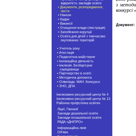
відкритість закладів освіти
з методи
• Документи, розпорядження,
конкурсі 
листи
• Накази
• Кадри
• Вакансії
Документ:
• Очищення влади (люстрація)
• Запобігання корупції
• Освіта для дітей з тимчасово
окупованих територій
• Учитель року
• Атестація
• Педагогічна майстерня
• Інноваційна діяльність
• Інклюзія. Безбар'єрне
середовище
• Партнерство в освіті
• Методична допомога
• Олімпіади. МАН. Конкурси
• ЗНО, ДПА
Інклюзивно-ресурсний центр № 4
Інклюзивно-ресурсний центр № 13
Районна профспілка освітян
Ліцеї, Гімназії
Заклади дошкільної освіти
Заклади позашкiльної освіти
РАДА «ДНІПРО»
Інформаційна лінія
Об'яви