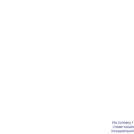
На головну
/
слави наших 
позашкiльної