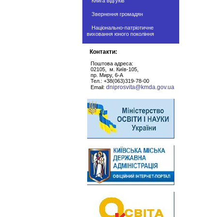
Книга відгуків
Звернення громадян
Національно-патріотичне
виховання юного покоління
Контакти:
Поштова адреса:
02105, м. Київ-105,
пр. Миру, 6-А
Тел.: +38(063)319-78-00
dniprosvita@kmda.gov.ua
Email: