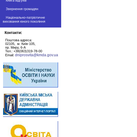
Книга відгуків
Звернення громадян
Національно-патріотичне
виховання юного покоління
Контакти:
Поштова адреса:
02105, м. Київ-105,
пр. Миру, 6-А
Тел.: +38(063)319-78-00
dniprosvita@kmda.gov.ua
Email: