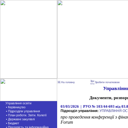
На головну
Зробити початковою
Управління
Документи, розпор
Управління освіти
03/03/2026 | РУО № 103/44-693 від 03.
• Керівництво
Підрозділ управління:
УПРАВЛІННЯ ОС
• Підрозділи управління
• План роботи. Звіти. Колегії
про проведення конференції з фіна
• Державні закупівлі
Forum
• Бюджет
• Прозорість та інформаційна