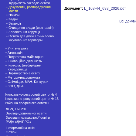
відкритість закладів освіти
• Документи, розпорядження,
Документ:
L_103-44_693_2026.pdf
листи
• Накази
• Кадри
Всі доку
• Вакансії
• Очищення влади (люстрація)
• Запобігання корупції
• Освіта для дітей з тимчасово
окупованих територій
• Учитель року
• Атестація
• Педагогічна майстерня
• Інноваційна діяльність
• Інклюзія. Безбар'єрне
середовище
• Партнерство в освіті
• Методична допомога
• Олімпіади. МАН. Конкурси
• ЗНО, ДПА
Інклюзивно-ресурсний центр № 4
Інклюзивно-ресурсний центр № 13
Районна профспілка освітян
Ліцеї, Гімназії
Заклади дошкільної освіти
Заклади позашкiльної освіти
РАДА «ДНІПРО»
Інформаційна лінія
Об'яви