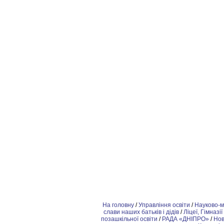
На головну
/
Управління освіти
/
Науково-м
слави наших батьків і дідів
/
Ліцеї, Гімназії
позашкiльної освіти
/
РАДА «ДНІПРО»
/
Но