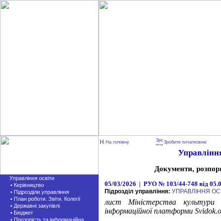
На головну
Зробити початковою
Управління
Документи, розпор
Управління освіти
05/03/2026 | РУО № 103/44-748 від 05.
• Керівництво
Підрозділ управління:
УПРАВЛІННЯ ОС
• Підрозділи управління
• План роботи. Звіти. Колегії
лист Міністерства культури
• Державні закупівлі
інформаційної платформи
Svidok.o
• Бюджет
• Прозорість та інформаційна