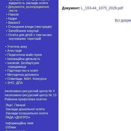
відкритість закладів освіти
• Документи, розпорядження,
Документ:
L_103-44_1075_2026.pdf
листи
• Накази
• Кадри
Всі доку
• Вакансії
• Очищення влади (люстрація)
• Запобігання корупції
• Освіта для дітей з тимчасово
окупованих територій
• Учитель року
• Атестація
• Педагогічна майстерня
• Інноваційна діяльність
• Інклюзія. Безбар'єрне
середовище
• Партнерство в освіті
• Методична допомога
• Олімпіади. МАН. Конкурси
• ЗНО, ДПА
Інклюзивно-ресурсний центр № 4
Інклюзивно-ресурсний центр № 13
Районна профспілка освітян
Ліцеї, Гімназії
Заклади дошкільної освіти
Заклади позашкiльної освіти
РАДА «ДНІПРО»
Інформаційна лінія
Об'яви