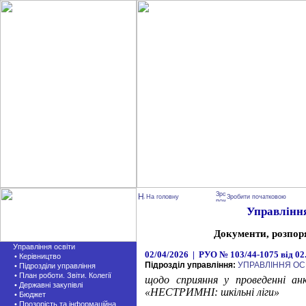
На головну
Зробити початковою
Управління
Документи, розпор
Управління освіти
02/04/2026 | РУО № 103/44-1075 від 02
• Керівництво
Підрозділ управління:
УПРАВЛІННЯ ОС
• Підрозділи управління
• План роботи. Звіти. Колегії
щодо сприяння у проведенні а
• Державні закупівлі
«НЕСТРИМНІ: шкільні ліги»
• Бюджет
• Прозорість та інформаційна