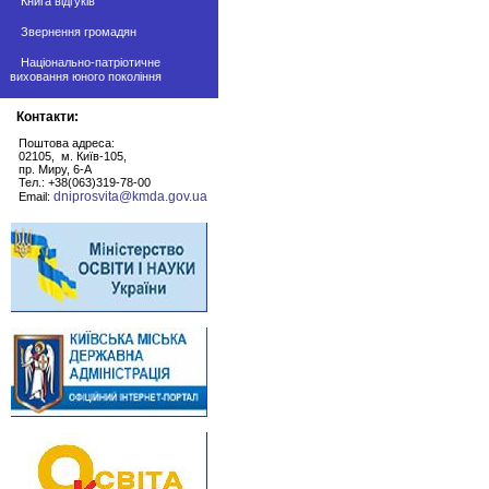
Книга відгуків
Звернення громадян
Національно-патріотичне
виховання юного покоління
Контакти:
Поштова адреса:
02105, м. Київ-105,
пр. Миру, 6-А
Тел.: +38(063)319-78-00
dniprosvita@kmda.gov.ua
Email: