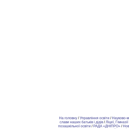
На головну
/
Управління освіти
/
Науково-м
слави наших батьків і дідів
/
Ліцеї, Гімназії
позашкiльної освіти
/
РАДА «ДНІПРО»
/
Но