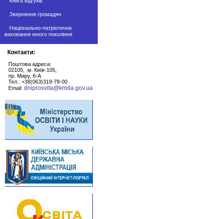
Книга відгуків
Звернення громадян
Національно-патріотичне
виховання юного покоління
Контакти:
Поштова адреса:
02105, м. Київ-105,
пр. Миру, 6-А
Тел.: +38(063)319-78-00
dniprosvita@kmda.gov.ua
Email: