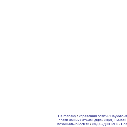
На головну
/
Управління освіти
/
Науково-м
слави наших батьків і дідів
/
Ліцеї, Гімназії
позашкiльної освіти
/
РАДА «ДНІПРО»
/
Но