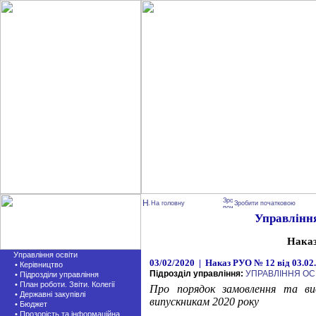
На головну
Зробити початковою
Управління
Нака
Управління освіти
03/02/2020 | Наказ РУО № 12 від 03.02
• Керівництво
Підрозділ управління:
УПРАВЛІННЯ ОС
• Підрозділи управління
• План роботи. Звіти. Колегії
Про порядок замовлення та ви
• Державні закупівлі
випускникам 2020 року
• Бюджет
• Прозорість та інформаційна