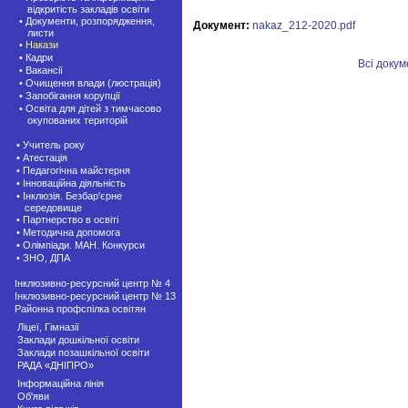
відкритість закладів освіти
• Документи, розпорядження,
Документ:
nakaz_212-2020.pdf
листи
• Накази
• Кадри
Всі доку
• Вакансії
• Очищення влади (люстрація)
• Запобігання корупції
• Освіта для дітей з тимчасово
окупованих територій
• Учитель року
• Атестація
• Педагогічна майстерня
• Інноваційна діяльність
• Інклюзія. Безбар'єрне
середовище
• Партнерство в освіті
• Методична допомога
• Олімпіади. МАН. Конкурси
• ЗНО, ДПА
Інклюзивно-ресурсний центр № 4
Інклюзивно-ресурсний центр № 13
Районна профспілка освітян
Ліцеї, Гімназії
Заклади дошкільної освіти
Заклади позашкiльної освіти
РАДА «ДНІПРО»
Інформаційна лінія
Об'яви