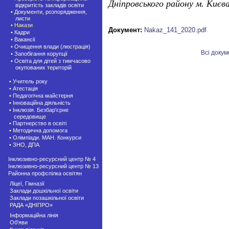
Дніпровського району м. Києв
відкритість закладів освіти
• Документи, розпорядження,
листи
• Накази
Документ:
Nakaz_141_2020.pdf
• Кадри
• Вакансії
• Очищення влади (люстрація)
Всі доку
• Запобігання корупції
• Освіта для дітей з тимчасово
окупованих територій
• Учитель року
• Атестація
• Педагогічна майстерня
• Інноваційна діяльність
• Інклюзія. Безбар'єрне
середовище
• Партнерство в освіті
• Методична допомога
• Олімпіади. МАН. Конкурси
• ЗНО, ДПА
Інклюзивно-ресурсний центр № 4
Інклюзивно-ресурсний центр № 13
Районна профспілка освітян
Ліцеї, Гімназії
Заклади дошкільної освіти
Заклади позашкiльної освіти
РАДА «ДНІПРО»
Інформаційна лінія
Об'яви