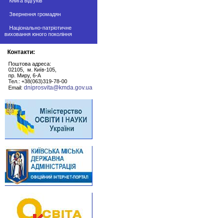
Книга відгуків
Звернення громадян
Національно-патріотичне
виховання юного покоління
Контакти:
Поштова адреса:
02105, м. Київ-105,
пр. Миру, 6-А
Тел.: +38(063)319-78-00
dniprosvita@kmda.gov.ua
Email: