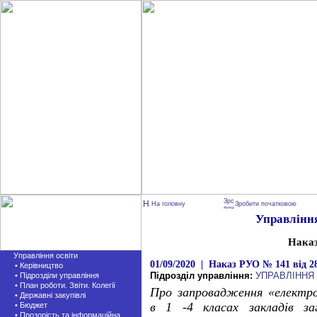
На головну
Зробити початковою
Управління
Нака
Управління освіти
01/09/2020 | Наказ РУО № 141 від 28
• Керівництво
Підрозділ управління:
УПРАВЛІННЯ
• Підрозділи управління
• План роботи. Звіти. Колегії
Про запровадження «електро
• Державні закупівлі
в 1 -4 класах закладів заг
• Бюджет
• Прозорість та інформаційна