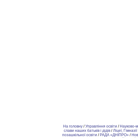
На головну
/
Управління освіти
/
Науково-м
слави наших батьків і дідів
/
Ліцеї, Гімназії
позашкiльної освіти
/
РАДА «ДНІПРО»
/
Но