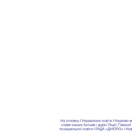
На головну
/
Управління освіти
/
Науково-м
слави наших батьків і дідів
/
Ліцеї, Гімназії
позашкiльної освіти
/
РАДА «ДНІПРО»
/
Но