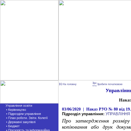
На головну
Зробити початковою
Управління
Нака
Управління освіти
03/06/2020 | Наказ РУО № 80 від 19.
• Керівництво
Підрозділ управління:
УПРАВЛІННЯ
• Підрозділи управління
• План роботи. Звіти. Колегії
Про затвердження розмір
• Державні закупівлі
копіювання або друк докум
• Бюджет
• Прозорість та інформаційна