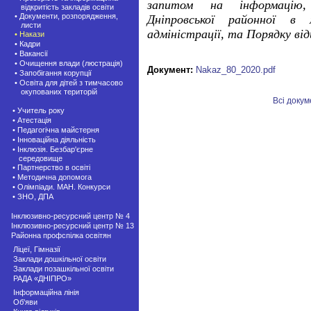
запитом на інформацію,
відкритість закладів освіти
• Документи, розпорядження,
Дніпровської районної в 
листи
адміністрації, та Порядку ві
• Накази
• Кадри
• Вакансії
• Очищення влади (люстрація)
Документ:
Nakaz_80_2020.pdf
• Запобігання корупції
• Освіта для дітей з тимчасово
окупованих територій
Всі доку
• Учитель року
• Атестація
• Педагогічна майстерня
• Інноваційна діяльність
• Інклюзія. Безбар'єрне
середовище
• Партнерство в освіті
• Методична допомога
• Олімпіади. МАН. Конкурси
• ЗНО, ДПА
Інклюзивно-ресурсний центр № 4
Інклюзивно-ресурсний центр № 13
Районна профспілка освітян
Ліцеї, Гімназії
Заклади дошкільної освіти
Заклади позашкiльної освіти
РАДА «ДНІПРО»
Інформаційна лінія
Об'яви