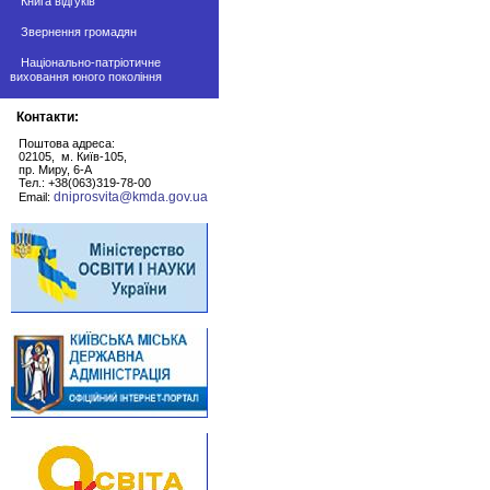
Книга відгуків
Звернення громадян
Національно-патріотичне
виховання юного покоління
Контакти:
Поштова адреса:
02105, м. Київ-105,
пр. Миру, 6-А
Тел.: +38(063)319-78-00
dniprosvita@kmda.gov.ua
Email: