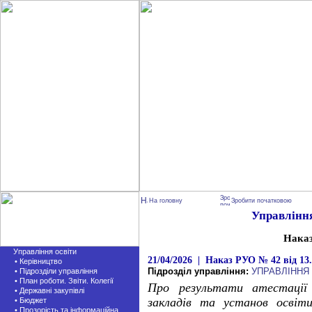
На головну
Зробити початковою
Управління
Нака
Управління освіти
21/04/2026 | Наказ РУО № 42 від 13.
• Керівництво
Підрозділ управління:
УПРАВЛІННЯ
• Підрозділи управління
• План роботи. Звіти. Колегії
Про результати атестації п
• Державні закупівлі
закладів та установ освіти
• Бюджет
• Прозорість та інформаційна