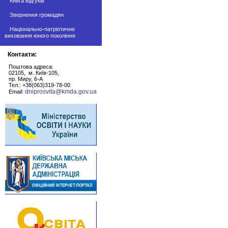
Книга відгуків
Звернення громадян
Національно-патріотичне
виховання юного покоління
Контакти:
Поштова адреса:
02105, м. Київ-105,
пр. Миру, 6-А
Тел.: +38(063)319-78-00
dniprosvita@kmda.gov.ua
Email: