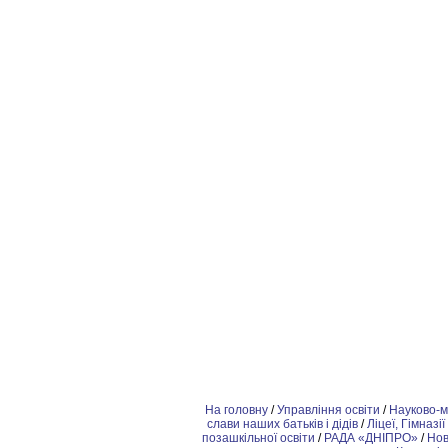
На головну
/
Управління освіти
/
Науково-м
слави наших батьків і дідів
/
Ліцеї, Гімназії
позашкiльної освіти
/
РАДА «ДНІПРО»
/
Но