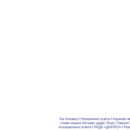
На головну
/
Управління освіти
/
Науково-м
слави наших батьків і дідів
/
Ліцеї, Гімназії
позашкiльної освіти
/
РАДА «ДНІПРО»
/
Но