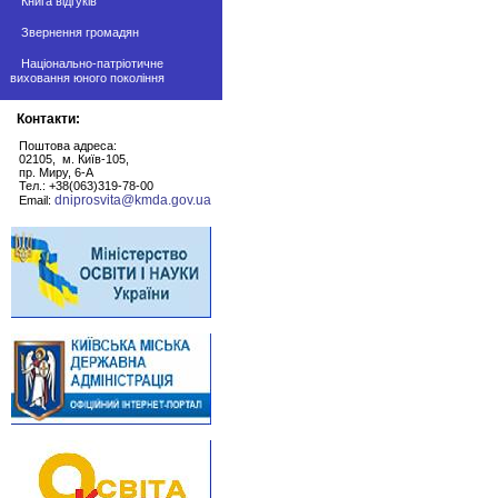
Книга відгуків
Звернення громадян
Національно-патріотичне
виховання юного покоління
Контакти:
Поштова адреса:
02105, м. Київ-105,
пр. Миру, 6-А
Тел.: +38(063)319-78-00
dniprosvita@kmda.gov.ua
Email: