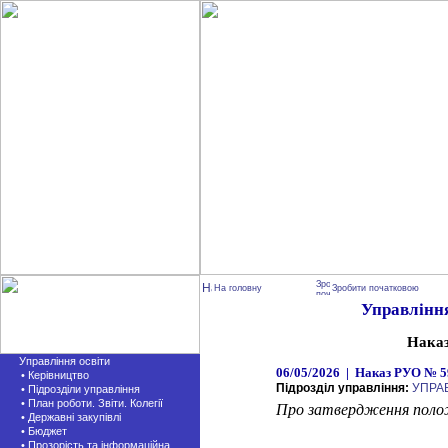
На головну
Зробити початковою
Управління
Нака
Управління освіти
06/05/2026 | Наказ РУО № 59
• Керівництво
Підрозділ управління:
УПРА
• Підрозділи управління
• План роботи. Звіти. Колегії
Про затвердження полож
• Державні закупівлі
• Бюджет
• Прозорість та інформаційна