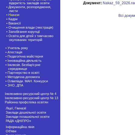
Документ:
Nakaz_59_2026.ra
відкритість закладів освіти
• Документи, розпорядження,
листи
• Накази
Всі доку
• Кадри
• Вакансії
• Очищення влади (люстрація)
• Запобігання корупції
• Освіта для дітей з тимчасово
окупованих територій
• Учитель року
• Атестація
• Педагогічна майстерня
• Інноваційна діяльність
• Інклюзія. Безбар'єрне
середовище
• Партнерство в освіті
• Методична допомога
• Олімпіади. МАН. Конкурси
• ЗНО, ДПА
Інклюзивно-ресурсний центр № 4
Інклюзивно-ресурсний центр № 13
Районна профспілка освітян
Ліцеї, Гімназії
Заклади дошкільної освіти
Заклади позашкiльної освіти
РАДА «ДНІПРО»
Інформаційна лінія
Об'яви