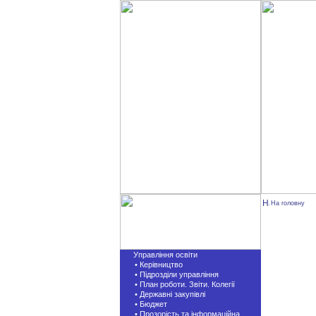
На головну
Управління освіти
• Керівництво
• Підрозділи управління
• План роботи. Звіти. Колегії
• Державні закупівлі
• Бюджет
• Прозорість та інформаційна