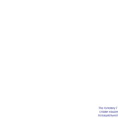
На головну
/
слави наших 
позашкiльної