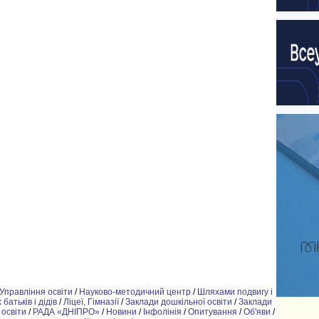
Управління освіти
/
Науково-методичний центр
/
Шляхами подвигу і
батьків і дідів
/
Ліцеї, Гімназії
/
Заклади дошкільної освіти
/
Заклади
 освіти
/
РАДА «ДНІПРО»
/
Новини
/
Інфолінія
/
Опитування
/
Об'яви
/