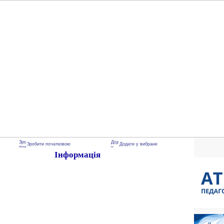
Зробити початковою
Додати у вибране
Інформація