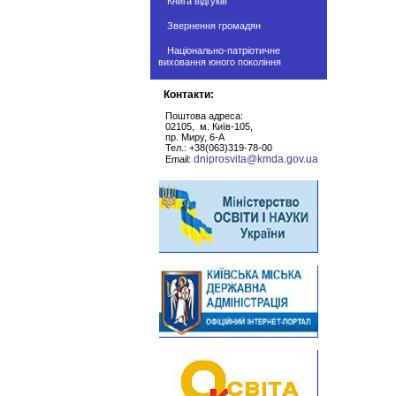
Книга відгуків
Звернення громадян
Національно-патріотичне
виховання юного покоління
Контакти:
Поштова адреса:
02105, м. Київ-105,
пр. Миру, 6-А
Тел.: +38(063)319-78-00
dniprosvita@kmda.gov.ua
Email: