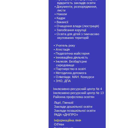
відкритість закладів освіти
• Документи, розпорядження,
листи
• Накази
• Кадри
• Вакансії
• Очищення влади (люстрація)
• Запобігання корупції
• Освіта для дітей з тимчасово
окупованих територій
• Учитель року
• Атестація
• Педагогічна майстерня
• Інноваційна діяльність
• Інклюзія. Безбар'єрне
середовище
• Партнерство в освіті
• Методична допомога
• Олімпіади. МАН. Конкурси
• ЗНО, ДПА
Інклюзивно-ресурсний центр № 4
Інклюзивно-ресурсний центр № 13
Районна профспілка освітян
Ліцеї, Гімназії
Заклади дошкільної освіти
Заклади позашкiльної освіти
РАДА «ДНІПРО»
Інформаційна лінія
Об'яви