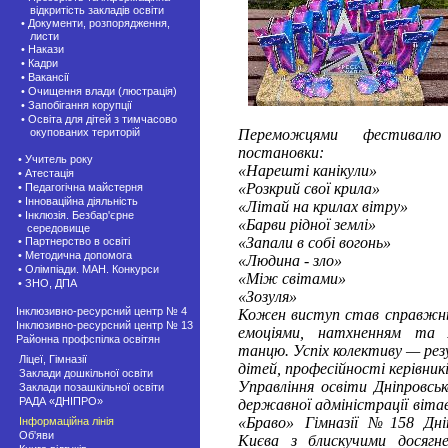
відкритість закладів освіти
• Документи, розпорядження,
листи
• Накази
• Кадри
• Вакансії
• Очищення влади (люстрація)
• Запобігання корупції
• Освіта для дітей з тимчасово
окупованих територій
Переможцями фестивалю 
постановки:
• Учитель року
«Нарешті канікули»
• Атестація
«Розкрий свої крила»
• Педагогічна майстерня
• Інноваційна діяльність
«Літай на крилах вітру»
• Інклюзія. Безбар'єрне
«Барви рідної землі»
середовище
«Запали в собі вогонь»
• Партнерство в освіті
• Методична допомога
«Людина - зло»
• Олімпіади. МАН. Конкурси
«Між світами»
• ЗНО, ДПА
«Зозуля»
Інклюзивно-ресурсний центр № 4
Кожен виступ став справжнь
Інклюзивно-ресурсний центр № 13
емоціями, натхненням та
Районна профспілка освітян
танцю. Успіх колективу — рез
Ліцеї, Гімназії
дітей, професійності керівник
Заклади дошкільної освіти
Управління освіти Дніпровськ
Заклади позашкiльної освіти
РАДА «ДНІПРО»
державної адміністрації віта
«Браво» Гімназії №158 Дні
Інформаційна лінія
Об'яви
Києва з блискучими досяг