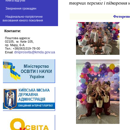
Книга відгуків
творчих перемог і підкорення н
Звернення громадян
Фоторепо
Національно-патріотичне
виховання юного покоління
Контакти:
Поштова адреса:
02105, м. Київ-105,
пр. Миру, 6-А
Тел.: +38(063)319-78-00
dniprosvita@kmda.gov.ua
Email: