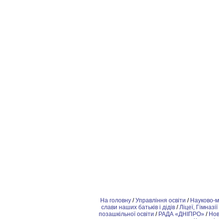
На головну
/
Управління освіти
/
Науково-м
слави наших батьків і дідів
/
Ліцеї, Гімназії
позашкiльної освіти
/
РАДА «ДНІПРО»
/
Но