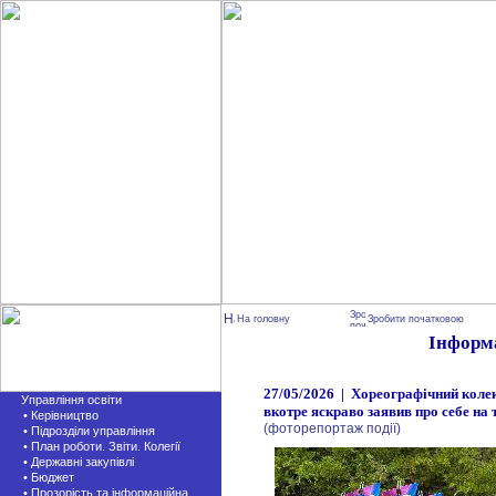
На головну
Зробити початковою
Інформ
27/05/2026 | Хореографічний коле
Управління освіти
вкотре яскраво заявив про себе на 
• Керівництво
(фоторепортаж події)
• Підрозділи управління
• План роботи. Звіти. Колегії
• Державні закупівлі
• Бюджет
• Прозорість та інформаційна