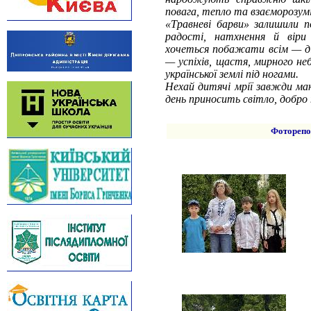
повага, тепло та взаєморозум
«Травневі барви» залишили по
радості, натхнення й віри
хочеться побажати всім — д
— успіхів, щастя, мирного не
української землі під ногами.
Нехай дитячі мрії завжди ма
день приносить світло, добро
Фоторепо