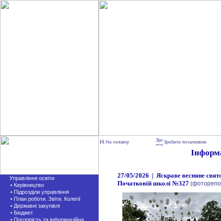
На головну
Зробити початковою
Інформ
27/05/2026 | Яскраве весняне свят
Управління освіти
Початковій школі №327
(фоторепор
• Керівництво
• Підрозділи управління
• План роботи. Звіти. Колегії
• Державні закупівлі
• Бюджет
• Прозорість та інформаційна