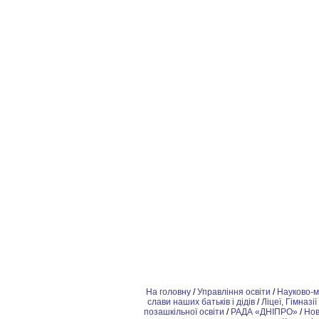
На головну
/
Управління освіти
/
Науково-м
слави наших батьків і дідів
/
Ліцеї, Гімназії
позашкiльної освіти
/
РАДА «ДНІПРО»
/
Но