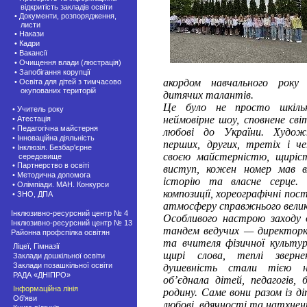
відкритість закладів освіти
• Документи, розпорядження,
листи
• Накази
• Кадри
• Вакансії
• Очищення влади (люстрація)
• Запобігання корупції
акордом навчального року
• Освіта для дітей з тимчасово
окупованих територій
дитячих талантів.
Це було не просто шкіль
• Учитель року
неймовірне шоу, сповнене сві
• Атестація
• Педагогічна майстерня
любові до України. Художн
• Інноваційна діяльність
перших, других, третіх і ч
• Інклюзія. Безбар'єрне
своєю майстерністю, щирі
середовище
• Партнерство в освіті
виступ, кожен номер мав в
• Методична допомога
історію та власне серце. Т
• Олімпіади. МАН. Конкурси
композиції, хореографічні пос
• ЗНО, ДПА
атмосферу справжнього велик
Інклюзивно-ресурсний центр № 4
Особливого настрою заходу 
Інклюзивно-ресурсний центр № 13
тандем ведучих — директор
Районна профспілка освітян
та вчителя фізичної культур
Ліцеї, Гімназії
щирі слова, теплі зверн
Заклади дошкільної освіти
Заклади позашкiльної освіти
душевність стали тією н
РАДА «ДНІПРО»
об’єднала дітей, педагогів, 
Інформаційна лінія
родину. Саме вони разом із 
Об'яви
любові, вдячності та натхнен