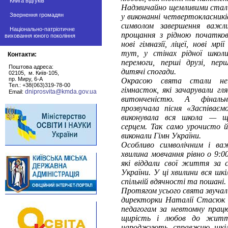
Книга відгуків
Надзвичайно щемливими стали
Звернення громадян
у виконанні четвертокласникі
символом завершення важ
Національно-патріотичне
прощання з рідною початко
виховання юного покоління
нові гімназії, ліцеї, нові мр
тут, у стінах рідної школи
Контакти:
перемоги, перші друзі, пер
Поштова адреса:
дитячі спогади.
02105, м. Київ-105,
пр. Миру, 6-А
Окрасою свята стали ней
Тел.: +38(063)319-78-00
гімнасток, які зачарували гл
dniprosvita@kmda.gov.ua
Email:
витонченістю. А фіналь
прозвучала пісня «Заспіваєм
виконувала вся школа — щ
серцем. Так само урочисто й
виконали Гімн України.
Особливо символічним і в
хвилина мовчання рівно о 9:0
які віддали свої життя за 
України. У ці хвилини вся шкі
спільній вдячності та пошані.
Протягом усього свята звучали
директорки Наталії Стасюк 
педагогам за невтомну прац
щирість і любов до житт
народжують справжню шкіл