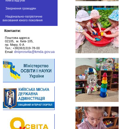
Книга відгуків
Звернення громадян
Національно-патріотичне
виховання юного покоління
Контакти:
Поштова адреса:
02105, м. Київ-105,
пр. Миру, 6-А
Тел.: +38(063)319-78-00
dniprosvita@kmda.gov.ua
Email: