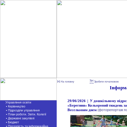
На головну
Зробити початковою
Інформ
29/06/2026 | У дошкільному підро
Управління освіти
«Берегиня» Кольоровий тиждень з
• Керівництво
Веселковим днем
(фоторепортаж по
• Підрозділи управління
• План роботи. Звіти. Колегії
• Державні закупівлі
• Бюджет
• Прозорість та інформаційна