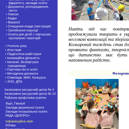
відкритість закладів освіти
• Документи, розпорядження,
листи
• Накази
• Кадри
• Вакансії
• Очищення влади (люстрація)
Навіть під час повітрян
• Запобігання корупції
продовжували творити в ук
• Освіта для дітей з тимчасово
окупованих територій
веселкові композиції та зберіг
Кольоровий тиждень став дл
• Учитель року
проявити фантазію, творчіст
• Атестація
• Педагогічна майстерня
що дитинство має бути я
• Інноваційна діяльність
наповненим радістю.
• Інклюзія. Безбар'єрне
середовище
• Партнерство в освіті
Фоторепо
• Методична допомога
• Олімпіади. МАН. Конкурси
• ЗНО, ДПА
Інклюзивно-ресурсний центр № 4
Інклюзивно-ресурсний центр № 13
Районна профспілка освітян
Ліцеї, Гімназії
Заклади дошкільної освіти
Заклади позашкiльної освіти
РАДА «ДНІПРО»
Інформаційна лінія
Об'яви