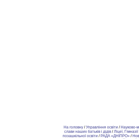
На головну
/
Управління освіти
/
Науково-м
слави наших батьків і дідів
/
Ліцеї, Гімназії
позашкiльної освіти
/
РАДА «ДНІПРО»
/
Но