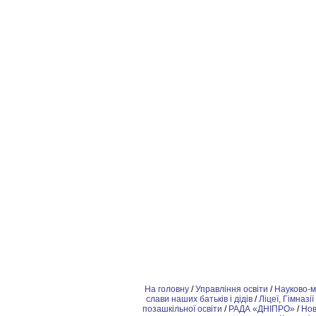
На головну
/
Управління освіти
/
Науково-м
слави наших батьків і дідів
/
Ліцеї, Гімназії
позашкiльної освіти
/
РАДА «ДНІПРО»
/
Но