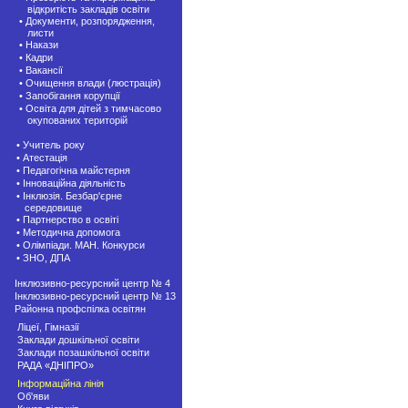
відкритість закладів освіти
• Документи, розпорядження,
листи
• Накази
• Кадри
• Вакансії
• Очищення влади (люстрація)
• Запобігання корупції
• Освіта для дітей з тимчасово
окупованих територій
• Учитель року
• Атестація
• Педагогічна майстерня
• Інноваційна діяльність
• Інклюзія. Безбар'єрне
середовище
• Партнерство в освіті
• Методична допомога
• Олімпіади. МАН. Конкурси
• ЗНО, ДПА
Інклюзивно-ресурсний центр № 4
Інклюзивно-ресурсний центр № 13
Районна профспілка освітян
Ліцеї, Гімназії
Заклади дошкільної освіти
Заклади позашкiльної освіти
РАДА «ДНІПРО»
Інформаційна лінія
Об'яви