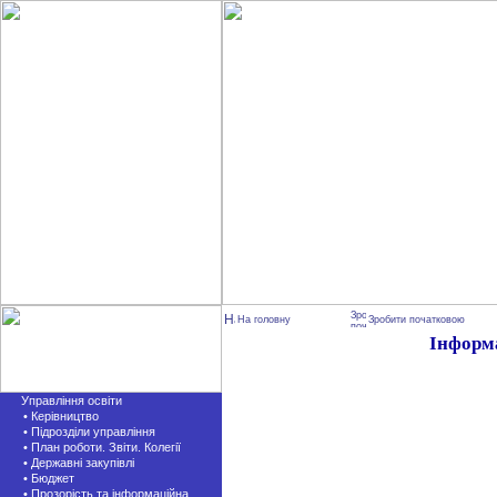
На головну
Зробити початковою
Інформ
Управління освіти
• Керівництво
• Підрозділи управління
• План роботи. Звіти. Колегії
• Державні закупівлі
• Бюджет
• Прозорість та інформаційна